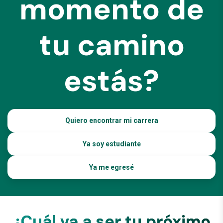
momento de
tu camino
estás?
Quiero encontrar mi carrera
Ya soy estudiante
Ya me egresé
¿Cuál va a ser tu próximo