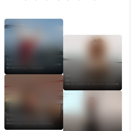
Lucía Cosoleto
Egresada de Tecnicatura Universitaria
en Marketing y Publicidad.
Leticia Cay
Egresada de Abogacía, Escribanía y
Lic. en Gestión de Recursos Humanos.
Dimas Geracaris
Egresado de Especialización en
Marketing y Dirección Comercial.
Ana Tagliavini