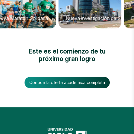
 Maratón Solidaria
Nueva investigación de Siglo 21
El ce
Este es el comienzo de tu
próximo gran logro
Conocé la oferta académica completa