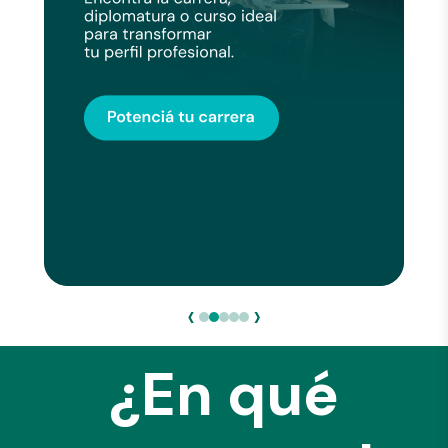
‹
›
¿En qué