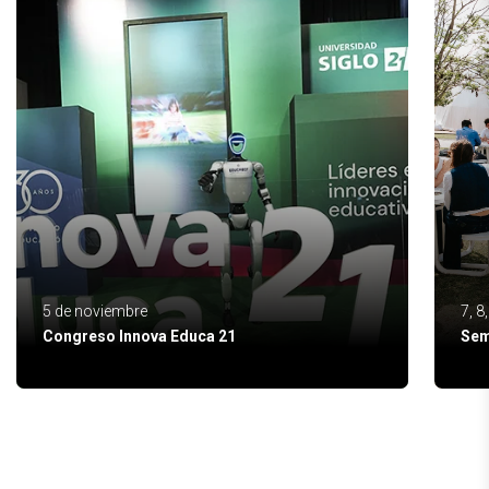
5 de noviembre
7, 8
Congreso Innova Educa 21
Sem