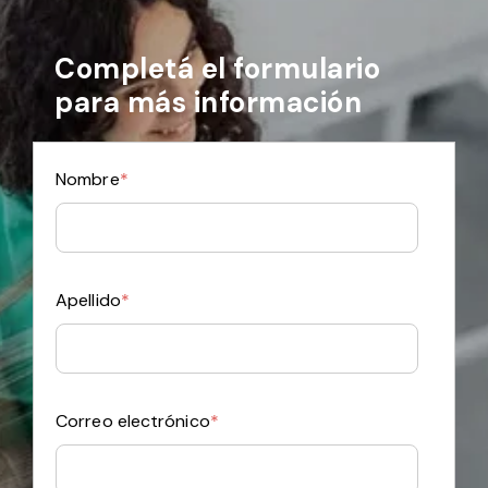
Completá el formulario
para más información
Nombre
*
Apellido
*
Correo electrónico
*