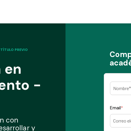
 TÍTULO PREVIO
Compl
acadé
a en
ento -
Email
*
n con
sarrollar y