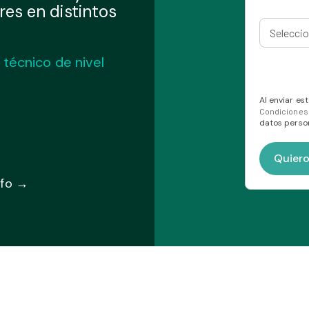
res en distintos
 técnico de nivel
Al enviar es
Condicione
datos person
nfo →