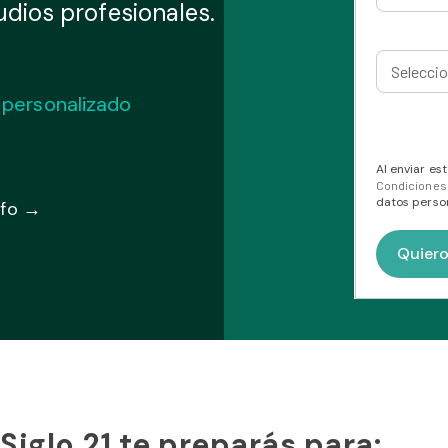
dios profesionales.
d
personalizado
Al enviar es
Condicione
datos person
nfo →
Siglo 21 te preparás para: