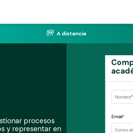
A distancia
Compl
acadé
Email
*
estionar procesos
dos y representar en