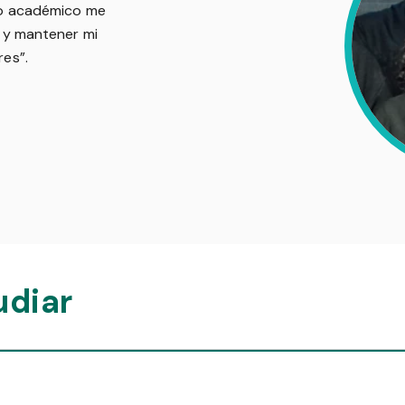
to académico me
 y mantener mi
res”.
udiar