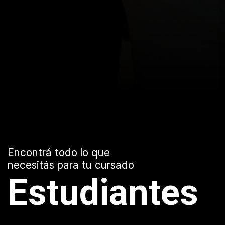
Encontrá todo lo que
necesitás para tu cursado
E
s
t
u
d
i
a
n
t
e
s