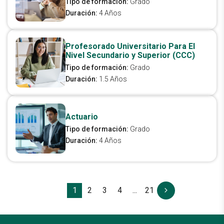
Tipo de formación:
Grado
Duración:
4 Años
Profesorado Universitario Para El
Nivel Secundario y Superior (CCC)
Tipo de formación:
Grado
Duración:
1.5 Años
Actuario
Tipo de formación:
Grado
Duración:
4 Años
1
2
3
4
...
21