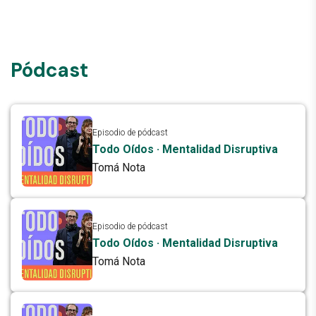
Pódcast
Episodio de pódcast
Todo Oídos · Mentalidad Disruptiva
Tomá Nota
Episodio de pódcast
Todo Oídos · Mentalidad Disruptiva
Tomá Nota