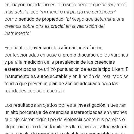
en mayor medida, no es lo mismo pensar que
"la mujer es
más débil"
a que
"mi mujer o mi pareja me pertenecen"
como
sentido de propiedad
.
"El riesgo que determina una
creencia sobre otra es
crucial
en la valoración del
instrumento".
En cuanto al
inventario
, las
afirmaciones
fueron
confeccionadas en base al
propio discurso
de los varones
y para la
medición
de la
prevalencia de las creencias
estereotipadas
se utilizó
puntuación de escala tipo Likert
. El
instrumento es autoejecutable
y en función del resultado se
tendrá que prever un
plan de acción adecuado
para las
realidades que se presentan.
Los
resultados
arrojados por esta
investigación
muestran
un
alto porcentaje de creencias estereotipadas
en varones
que ejercieron algún tipo de
violencia
sobre sus parejas o
algún miembro de su familia. Es llamativo ver
altos valores
en los cuales la
mujer es la culpable
y
responsable
de los