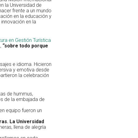
en la Universidad de
hacer frente a un mundo
ación en la educación y
 innovación en la
tura en Gestión Turística
l,
“sobre todo porque
sajes e idioma. Hicieron
mersiva y emotiva desde
artieron la celebración
cetas de hummus,
es de la embajada de
 en equipo fueron un
ras. La Universidad
neras, llena de alegría