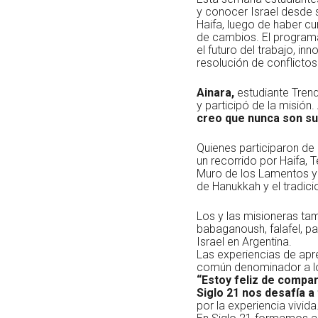
y conocer Israel desde s
Haifa, luego de haber c
de cambios. El programa
el futuro del trabajo, i
resolución de conflictos
Ainara,
estudiante Trenq
y participó de la misión
creo que nunca son suf
Quienes participaron de 
un recorrido por Haifa, 
Muro de los Lamentos y 
de Hanukkah y el tradici
Los y las misioneras tam
babaganoush, falafel, p
Israel en Argentina.
Las experiencias de apre
común denominador a lo 
“Estoy feliz de compa
Siglo 21 nos desafía a 
por la experiencia vivida