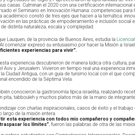
us casas. Culminan el 2020 con una certificación internacional 
ursado el Seminario en Innovación Humana: competencias para 
 académico constó de tres ejes que hacen a la temática: innov
nnovación en las prácticas de empoderamiento e inclusión social e
 de distinta naturaleza, escala y complejidad.
ue Lauquen, de la provincia de Buenos Aires, estudia la
Licencia
. Al comenzar expresó su entusiasmo por hacer la Misión a Israe
icientes experiencias para vivir”.
esta experiencia descubrieron de manera lúdica otra cultura, pai
Tel Aviv y Jerusalem. Vivieron en tiempo real una experiencia in
la Ciudad Antigua, con un guía de turismo local con el que comp
onal encendido de la Séptima Vela.
bién conocieron la gastronomía típica israelita, realizando re
an pita, tabbouleh y muchos platos más de la mano de integrant
ndizaje con charlas inspiracionales, casos de éxito y el trabajo
largo de la misión entera.
rtir esta experiencia con todos mis compañeros y compañe
traspasar los límites”
, fueron las palabras de otra de las misio
.