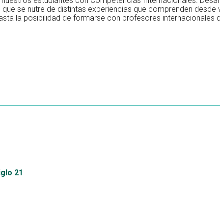
 nuestros estudiantes con Competencias Internacionales. Desa
l que se nutre de distintas experiencias que comprenden desde
asta la posibilidad de formarse con profesores internacionales 
iglo 21