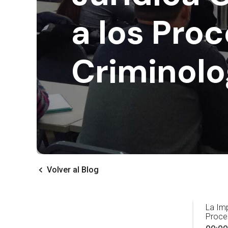
a los Proc
Criminolo
Volver al Blog
La Imp
Proces