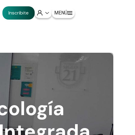
Inscribite
MENÚ
cología
 Integrada