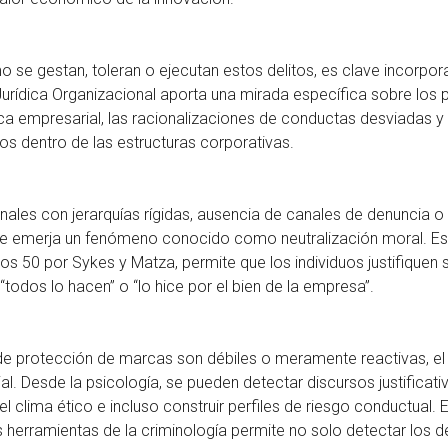
se gestan, toleran o ejecutan estos delitos, es clave incorporar 
urídica Organizacional aporta una mirada específica sobre los
tica empresarial, las racionalizaciones de conductas desviadas 
os dentro de las estructuras corporativas.
ales con jerarquías rígidas, ausencia de canales de denuncia o
e emerja un fenómeno conocido como neutralización moral. E
ños 50 por Sykes y Matza, permite que los individuos justifiquen 
odos lo hacen” o “lo hice por el bien de la empresa”.
e protección de marcas son débiles o meramente reactivas, el te
ial. Desde la psicología, se pueden detectar discursos justificati
l clima ético e incluso construir perfiles de riesgo conductual. E
as herramientas de la criminología permite no solo detectar los d