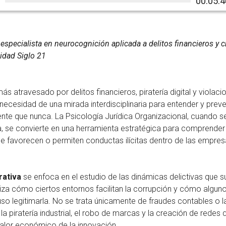
00:05:4
, especialista en neurocognición aplicada a delitos financieros y 
idad Siglo 21
 atravesado por delitos financieros, piratería digital y violaci
 necesidad de una mirada interdisciplinaria para entender y preve
te que nunca. La Psicología Jurídica Organizacional, cuando se 
a, se convierte en una herramienta estratégica para comprender
ue favorecen o permiten conductas ilícitas dentro de las empres
rativa
se enfoca en el estudio de las dinámicas delictivas que 
liza cómo ciertos entornos facilitan la corrupción y cómo algun
uso legitimarla. No se trata únicamente de fraudes contables o 
la piratería industrial, el robo de marcas y la creación de redes 
valor económico de la innovación.