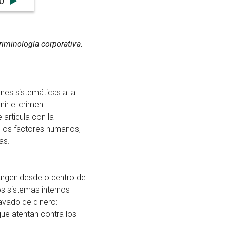
0
criminología corporativa.
ones sistemáticas a la
nir el crimen
articula con la
 los factores humanos,
as.
surgen desde o dentro de
os sistemas internos
lavado de dinero:
que atentan contra los