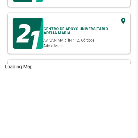
CENTRO DE APOYO UNIVERSITARIO
ADELIA MARIA
AV. SAN MARTÍN 412, Córdoba,
Adelia Maria
Loading Map...
FUNDACIÓN DE ALTOS ESTUDIOS
ESTEBAN ADROGUE
Intendente Gonzalezz (ex Canale) 1020,
Buenos Aires,
Adrogué
CENTRO DE APOYO UNIVERSITARIO
TRIBUNALES
AVENIDA CÓRDOBA 1551, CABA,