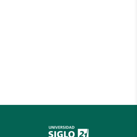
Tribunales
CENTRO DE APOYO UNIVERSITARIO
ALTA GRACIA
INGENIERO OLMOS 179, Córdoba,
Alta Gracia
CENTRO DE APOYO UNIVERSITARIO
AIMOGASTA
9 DE JULIO ESQ BELGRANO, La Rioja,
Aimogasta
FUNDACION DE ALTOS ESTUDIOS
SANTA BARBARA (3)
LAPRIDA 622, Tucumán,