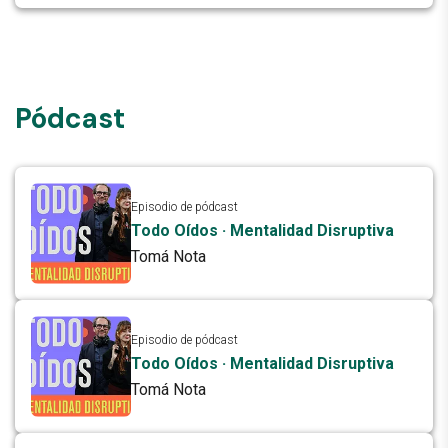
“Tenemos que trabajar en las aulas
para convertir los conceptos en
acción"
Pódcast
Episodio de pódcast
Todo Oídos · Mentalidad Disruptiva
Tomá Nota
Episodio de pódcast
Todo Oídos · Mentalidad Disruptiva
Tomá Nota