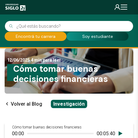
Encontrá tu carrera
Soy estudiante
12/06/2025
4 min para leer
Cómo tomar buenas
decisiones financieras
Volver al Blog
Investigación
Cómo tomar buenas decisiones financieras
00:00
00:05:40