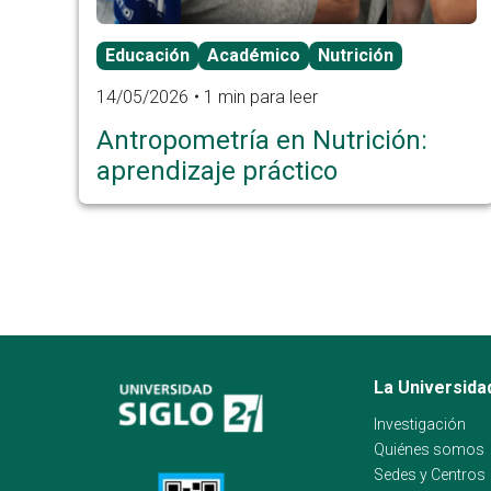
Educación
Académico
Nutrición
14/05/2026
1 min para leer
Antropometría en Nutrición:
aprendizaje práctico
La Universida
Investigación
Quiénes somos
Sedes y Centros