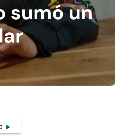
to sumó un
lar
0