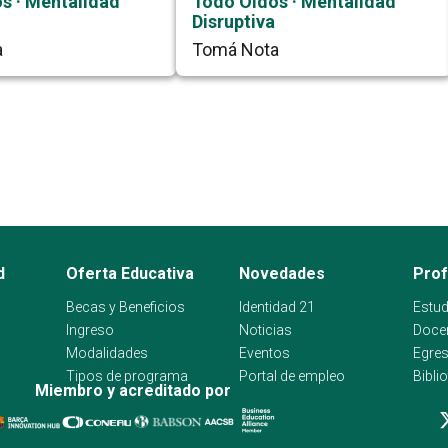
s · Mentalidad
Todo Oídos · Mentalidad
Disruptiva
a
Tomá Nota
d
Oferta Educativa
Novedades
Pro
Becas y Beneficios
Identidad 21
Estud
Ingreso
Noticias
Doce
Modalidades
Eventos
Egre
Tipos de programa
Portal de empleo
Bibli
Miembro y acreditado por