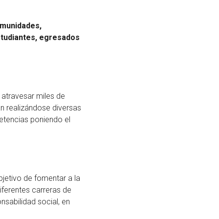
omunidades,
studiantes, egresados
 atravesar miles de
an realizándose diversas
etencias poniendo el
bjetivo de fomentar a la
iferentes carreras de
sabilidad social, en