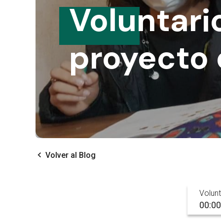
Voluntari
proyecto 
Volver al Blog
Volun
00:00