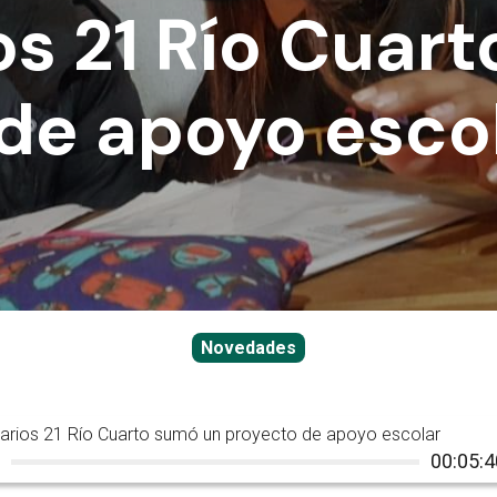
os 21 Río Cuar
de apoyo esco
Novedades
tarios 21 Río Cuarto sumó un proyecto de apoyo escolar
00:05:4