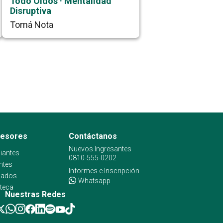
Todo Oídos · Mentalidad
Disruptiva
Tomá Nota
fesores
Contáctanos
Nuevos Ingresantes
iantes
0810-555-0202
ntes
Informes e Inscripción
sados
Whatsapp
oteca
Nuestras Redes