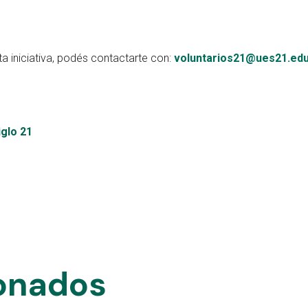
a iniciativa, podés contactarte con:
voluntarios21@ues21.edu
iglo 21
ionados