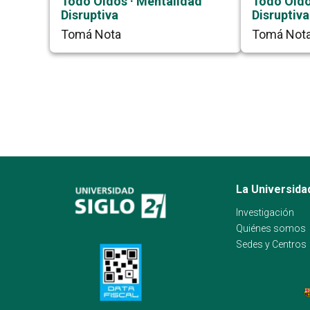
Todo Oídos · Mentalidad
Todo Oído
Disruptiva
Disruptiva
Tomá Nota
Tomá Not
La Universida
Investigación
Quiénes somos
Sedes y Centros