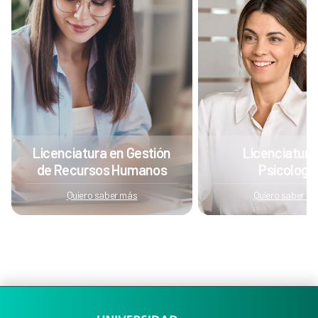
Licenciatura en Gestión
Licenciatura
de Recursos Humanos
Psicologí
Quiero saber más
Quiero saber m