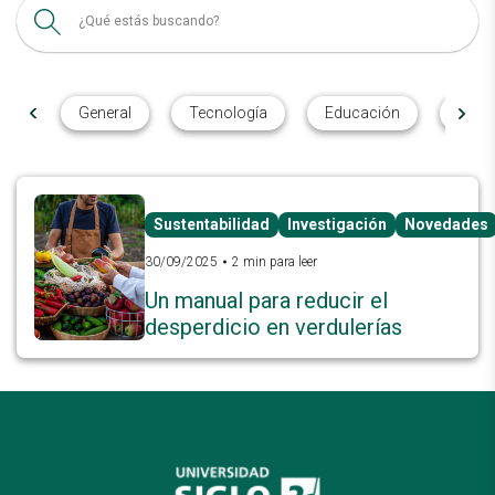
 21
General
Tecnología
Educación
Inves
Sustentabilidad
Investigación
Novedades
30/09/2025
2 min para leer
Un manual para reducir el
desperdicio en verdulerías